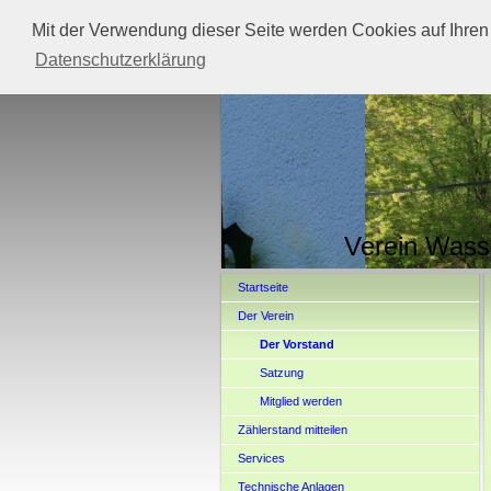
Mit der Verwendung dieser Seite werden Cookies auf Ihren
Datenschutzerklärung
Verein Wass
Startseite
Der Verein
Der Vorstand
Satzung
Mitglied werden
Zählerstand mitteilen
Services
Technische Anlagen